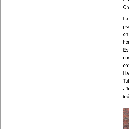
Chr
La
ps
en 
ho
Es
co
or
Ha
Tu
añ
te