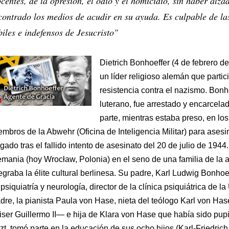
centes, de la opresión, el odio y el homicidio, sin haber alza
contrado los medios de acudir en su ayuda. Es culpable de la
biles e indefensos de Jesucristo"
Dietrich Bonhoeffer (4 de febrero de
un líder religioso alemán que parti
resistencia contra el nazismo. Bonho
luterano, fue arrestado y encarcela
parte, mientras estaba preso, en lo
mbros de la Abwehr (Oficina de Inteligencia Militar) para asesina
gado tras el fallido intento de asesinato del 20 de julio de 194
emania (hoy Wrocław, Polonia) en el seno de una familia de la 
egraba la élite cultural berlinesa. Su padre, Karl Ludwig Bonhoe
psiquiatría y neurología, director de la clínica psiquiátrica de l
dre, la pianista Paula von Hase, nieta del teólogo Karl von Has
iser Guillermo II— e hija de Klara von Hase que había sido pu
zt, tomó parte en la educación de sus ocho hijos (Karl-Friedrich,