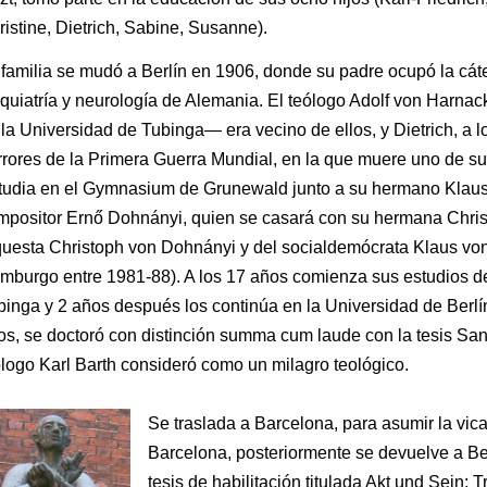
istine, Dietrich, Sabine, Susanne).
 familia se mudó a Berlín en 1906, donde su padre ocupó la cá
iquiatría y neurología de Alemania. El teólogo Adolf von Harna
la Universidad de Tubinga— era vecino de ellos, y Dietrich, a l
rrores de la Primera Guerra Mundial, en la que muere uno de su
tudia en el Gymnasium de Grunewald junto a su hermano Klaus 
mpositor Ernő Dohnányi, quien se casará con su hermana Christi
questa Christoph von Dohnányi y del socialdemócrata Klaus vo
mburgo entre 1981-88). A los 17 años comienza sus estudios de
binga y 2 años después los continúa en la Universidad de Berlí
os, se doctoró con distinción summa cum laude con la tesis Sa
ólogo Karl Barth consideró como un milagro teológico.
Se traslada a Barcelona, para asumir la vica
Barcelona, posteriormente se devuelve a Ber
tesis de habilitación titulada Akt und Sein: