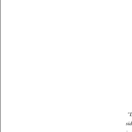
"L
sid