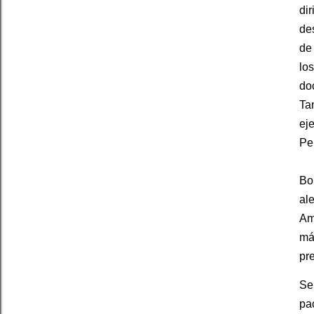
dir
des
de 
lo
doc
Ta
eje
Per
Bon
al
Amé
más
pre
Se
pa