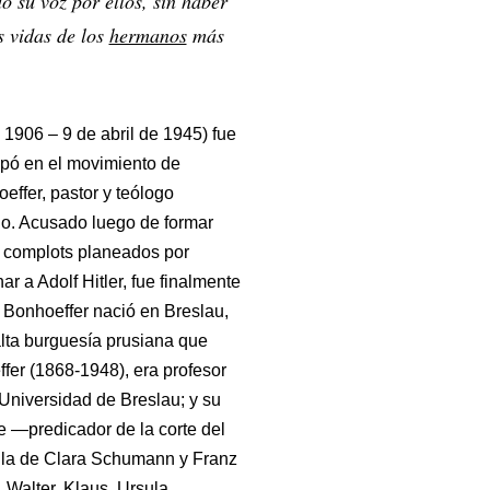
do su voz por ellos, sin haber
s vidas de los
hermanos
más
 1906 – 9 de abril de 1945) fue
cipó en el movimiento de
effer, pastor y teólogo
do. Acusado luego de formar
s complots planeados por
r a Adolf Hitler, fue finalmente
4. Bonhoeffer nació en Breslau,
alta burguesía prusiana que
ffer (1868-1948), era profesor
a Universidad de Breslau; y su
e —predicador de la corte del
pila de Clara Schumann y Franz
 Walter, Klaus, Ursula,