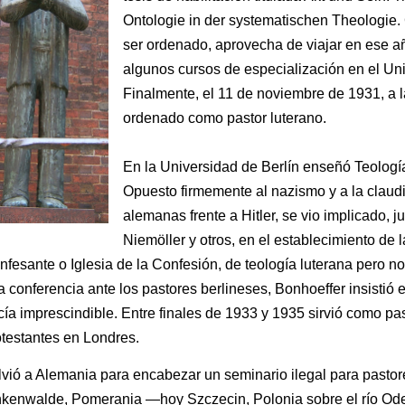
Ontologie in der systematischen Theologie
ser ordenado, aprovecha de viajar en ese a
algunos cursos de especialización en el Un
Finalmente, el 11 de noviembre de 1931, a 
ordenado como pastor luterano.
En la Universidad de Berlín enseñó Teología 
Opuesto firmemente al nazismo y a la claudi
alemanas frente a Hitler, se vio implicado, j
Niemöller y otros, en el establecimiento de
fesante o Iglesia de la Confesión, de teología luterana pero no 
 conferencia ante los pastores berlineses, Bonhoeffer insistió e
cía imprescindible. Entre finales de 1933 y 1935 sirvió como pa
otestantes en Londres.
lvió a Alemania para encabezar un seminario ilegal para pastore
nkenwalde, Pomerania —hoy Szczecin, Polonia sobre el río Ode