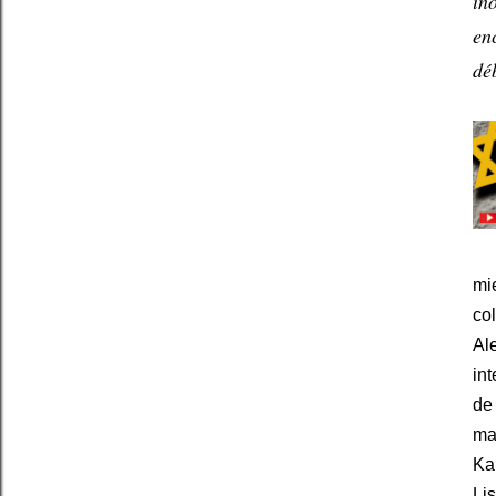
ino
en
dé
mie
col
Al
int
de 
ma
Ka
Lis