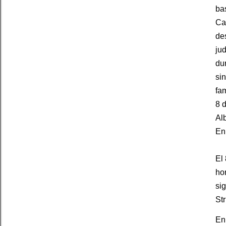
bas
Can
de
jud
dur
si
fam
8 d
Al
En
El 
ho
si
St
En