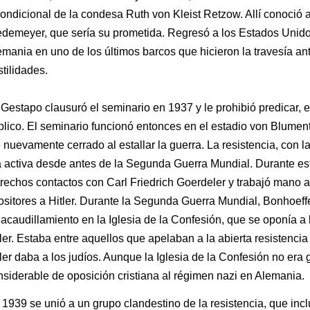
ondicional de la condesa Ruth von Kleist Retzow. Allí conoció 
demeyer, que sería su prometida. Regresó a los Estados Unido
emania en uno de los últimos barcos que hicieron la travesía an
tilidades.
Gestapo clausuró el seminario en 1937 y le prohibió predicar, 
blico. El seminario funcionó entonces en el estadio von Blumen
 nuevamente cerrado al estallar la guerra. La resistencia, con 
a activa desde antes de la Segunda Guerra Mundial. Durante es
trechos contactos con Carl Friedrich Goerdeler y trabajó mano
ositores a Hitler. Durante la Segunda Guerra Mundial, Bonhoef
acaudillamiento en la Iglesia de la Confesión, que se oponía a l
ler. Estaba entre aquellos que apelaban a la abierta resistencia 
ler daba a los judíos. Aunque la Iglesia de la Confesión no era
nsiderable de oposición cristiana al régimen nazi en Alemania.
1939 se unió a un grupo clandestino de la resistencia, que inclu