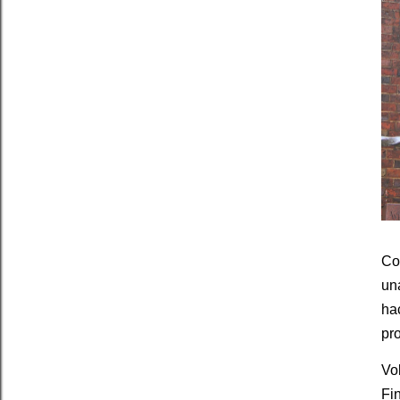
Con
una
ha
pr
Vo
Fi