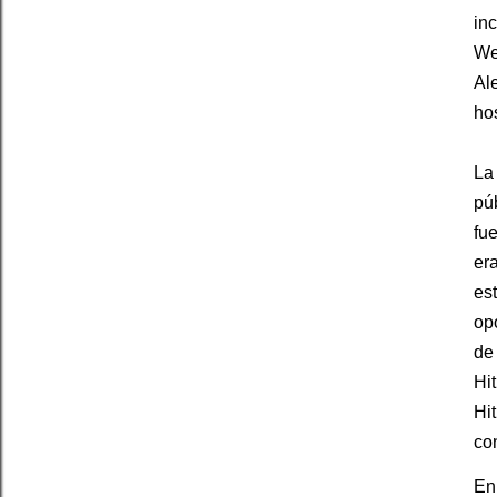
inc
We
Al
hos
La 
pú
fue
er
es
op
de 
Hit
Hit
co
En 