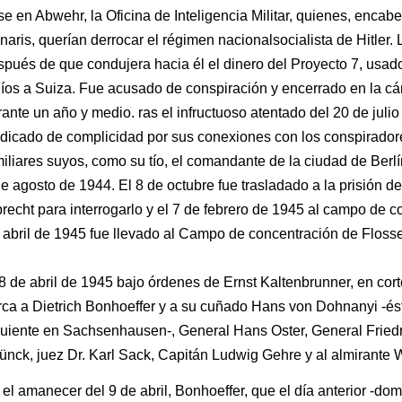
e en Abwehr, la Oficina de Inteligencia Militar, quienes, encab
aris, querían derrocar el régimen nacionalsocialista de Hitler. 
spués de que condujera hacia él el dinero del Proyecto 7, usad
íos a Suiza. Fue acusado de conspiración y encerrado en la cár
ante un año y medio. ras el infructuoso atentado del 20 de juli
ndicado de complicidad por sus conexiones con los conspiradore
iliares suyos, como su tío, el comandante de la ciudad de Berl
e agosto de 1944. El 8 de octubre fue trasladado a la prisión de
brecht para interrogarlo y el 7 de febrero de 1945 al campo de
 abril de 1945 fue llevado al Campo de concentración de Floss
8 de abril de 1945 bajo órdenes de Ernst Kaltenbrunner, en cor
rca a Dietrich Bonhoeffer y a su cuñado Hans von Dohnanyi -éste
guiente en Sachsenhausen-, General Hans Oster, General Frie
rünck, juez Dr. Karl Sack, Capitán Ludwig Gehre y al almirante 
 el amanecer del 9 de abril, Bonhoeffer, que el día anterior -d