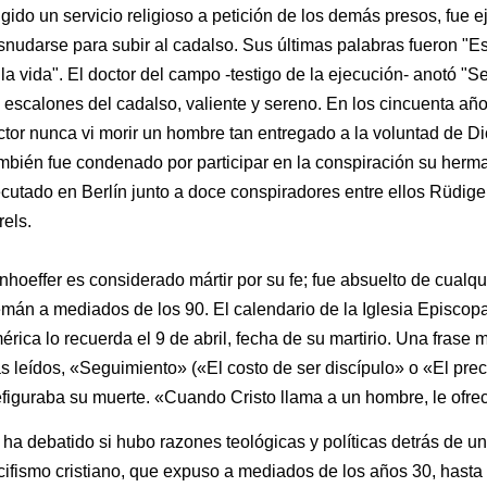
igido un servicio religioso a petición de los demás presos, fue 
nudarse para subir al cadalso. Sus últimas palabras fueron "Este
la vida". El doctor del campo -testigo de la ejecución- anotó "Se
s escalones del cadalso, valiente y sereno. En los cincuenta a
tor nunca vi morir un hombre tan entregado a la voluntad de Di
mbién fue condenado por participar en la conspiración su herm
cutado en Berlín junto a doce conspiradores entre ellos Rüdiger
els.
hoeffer es considerado mártir por su fe; fue absuelto de cualqu
emán a mediados de los 90. El calendario de la Iglesia Episcop
rica lo recuerda el 9 de abril, fecha de su martirio. Una frase 
 leídos, «Seguimiento» («El costo de ser discípulo» o «El preci
figuraba su muerte. «Cuando Cristo llama a un hombre, le ofrece
 ha debatido si hubo razones teológicas y políticas detrás de 
cifismo cristiano, que expuso a mediados de los años 30, hasta 