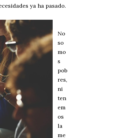
necesidades ya ha pasado.
No
so
mo
s
pob
res,
ni
ten
em
os
la
me