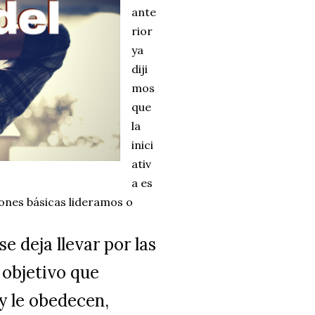
ante
rior
ya
diji
mos
que
la
inici
ativ
a es
iones básicas lideramos o
se deja llevar por las
l objetivo que
y le obedecen,