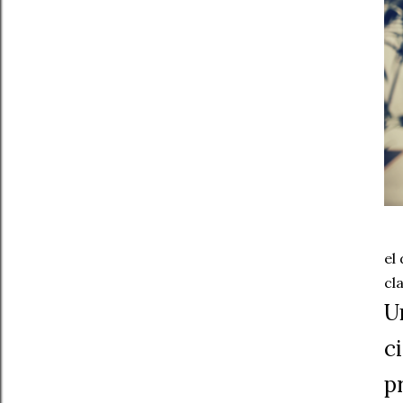
el
cl
Un
ci
p