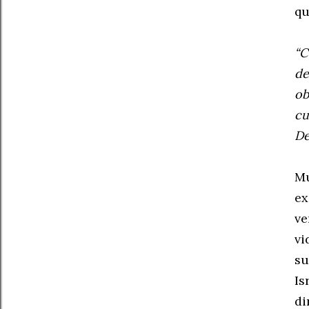
qu
“C
de
ob
cu
De
Mu
ex
ve
vi
su
Is
di