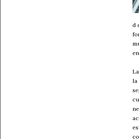
d 
fo
mu
en
La
la
se
cu
ne
ac
es
co