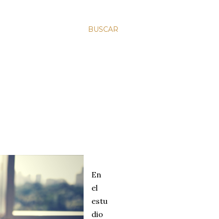
BUSCAR
En
el
estu
dio