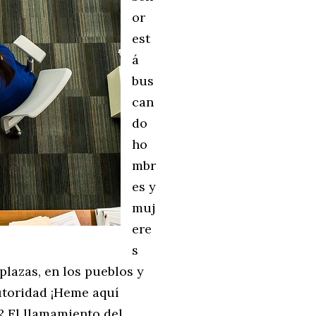
or
est
á
bus
can
do
ho
mbr
es y
muj
ere
s
plazas, en los pueblos y
utoridad ¡Heme aquí
? El llamamiento del