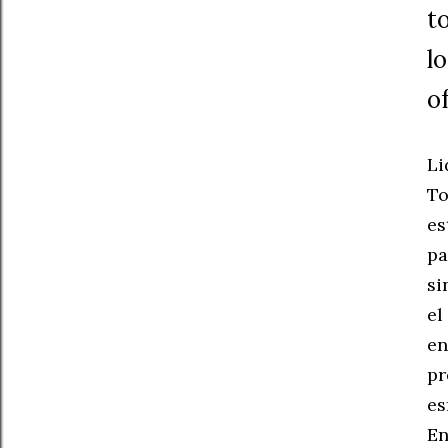
t
lo
o
Li
To
es
pa
si
el
en
pr
es
En