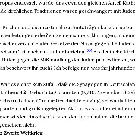
ropas entfesselt wurde, das etwa den gleichen Anteil Kath
ide kirchlichen Traditionen waren geschwängert mit Jude
e Kirchen und die meisten ihrer Amtsträger kollaborierten 
rchenleitungen erließen gemeinsame Erklärungen, in denen
nschenverachtenden Gesetze der Nazis gegen die Juden aus
(65)
bei zum Teil auch auf Luther beriefen.
Als deutsche Kirc
i Hitler gegen die Mißhandlung der Juden protestierten, wu
as beschwert ihr euch? Ich befolge nur, was ihr jahrhunder
 war es sicher kein Zufall, daß die Synagogen in Deutschl
 Luthers 455. Geburtstag brannten (9./10. November 1938). 
eichskristallnacht" in die Geschichte einging, verwirklichten
planten und großangelegten Aktion, was Luther einst empf
mer wieder einzelne Christen den Juden halfen, die beiden
lgemeinen nicht.
r Zweite Weltkrieg