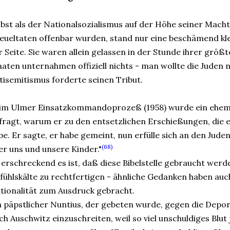
lbst als der Nationalsozialismus auf der Höhe seiner Mach
eueltaten offenbar wurden, stand nur eine beschämend kl
r Seite. Sie waren allein gelassen in der Stunde ihrer größ
aaten unternahmen offiziell nichts - man wollte die Juden 
tisemitismus forderte seinen Tribut.
im Ulmer Einsatzkommandoprozeß (1958) wurde ein ehemal
fragt, warum er zu den entsetzlichen Erschießungen, die 
be. Er sagte, er habe gemeint, nun erfülle sich an den Jud
(68)
er uns und unsere Kinder."
 erschreckend es ist, daß diese Bibelstelle gebraucht werd
fühlskälte zu rechtfertigen - ähnliche Gedanken haben auc
tionalität zum Ausdruck gebracht.
n päpstlicher Nuntius, der gebeten wurde, gegen die Depor
ch Auschwitz einzuschreiten, weil so viel unschuldiges Blu