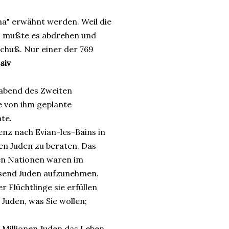
" erwähnt werden. Weil die
en, mußte es abdrehen und
chuß. Nur einer der 769
ssiv
orabend des Zweiten
e von ihm geplante
te.
enz nach Evian-les-Bains in
en Juden zu beraten. Das
en Nationen waren im
usend Juden aufzunehmen.
r Flüchtlinge sie erfüllen
 Juden, was Sie wollen;
6 Millionen Juden das Leben