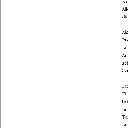
we
Al
di
Al
Pr
Lu
An
sc
Sy
Di
Ei
br
Ju
Ta
La