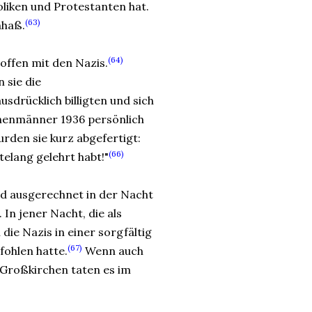
oliken und Protestanten hat.
(63)
nhaß.
(64)
offen mit den Nazis.
 sie die
drücklich billigten und sich
henmänner 1936 persönlich
rden sie kurz abgefertigt:
(66)
telang gelehrt habt!"
and ausgerechnet in der Nacht
In jener Nacht, die als
 die Nazis in einer sorgfältig
(67)
ohlen hatte.
Wenn auch
 Großkirchen taten es im