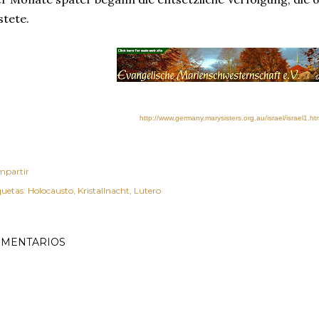
stete.
http://www.germany.marysisters.org.au/israel/israel1.ht
partir
quetas:
Holocausto
Kristallnacht
Lutero
MENTARIOS