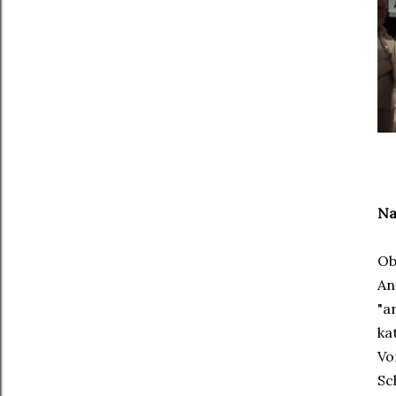
Na
Ob
An
"a
ka
Vo
Sc