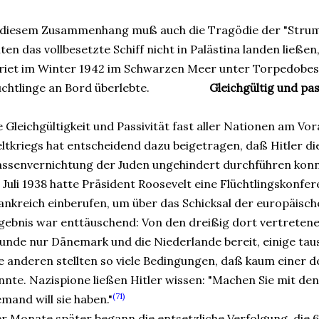
 diesem Zusammenhang muß auch die Tragödie der "Struma
iten das vollbesetzte Schiff nicht in Palästina landen ließ
riet im Winter 1942 im Schwarzen Meer unter Torpedobes
üchtlinge an Bord überlebte.
Gleichgültig und pa
e Gleichgültigkeit und Passivität fast aller Nationen am V
ltkriegs hat entscheidend dazu beigetragen, daß Hitler di
ssenvernichtung der Juden ungehindert durchführen konn
 Juli 1938 hatte Präsident Roosevelt eine Flüchtlingskonfer
ankreich einberufen, um über das Schicksal der europäisch
gebnis war enttäuschend: Von den dreißig dort vertreten
unde nur Dänemark und die Niederlande bereit, einige ta
le anderen stellten so viele Bedingungen, daß kaum einer de
nnte. Nazispione ließen Hitler wissen: "Machen Sie mit den
(71)
emand will sie haben."
er Monate später begann die entsetzliche Verfolgung, die 