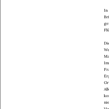
In
Br
ge
Fl
Di
We
Ma
Im
Fr
Er
Gr
Al
ko
ni
Vi