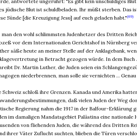
rde, antwortete ungerührt: "Es gibt kein unschuldiges Blut 
les jüdische Blut ist schuldbeladen. Ihr müßt sterben. Das ist
(69)
ese Sünde [die Kreuzigung Jesu] auf euch geladen habt."
s man den wohl schlimmsten Judenhetzer des Dritten Reiches
ozeß vor dem Internationalen Gerichtshof in Nürnberg ver
ther säße heute an meiner Stelle auf der Anklagebank, wen
klagevertretung in Betracht gezogen würde. In dem Buch
hreibt Dr. Martin Luther, die Juden seien ein Schlangengezü
nagogen niederbrennen, man solle sie vernichten ... Genau
e Schweiz schloß ihre Grenzen. Kanada und Amerika hatte
nwanderungsbestimmungen, daß vielen Juden der Weg dort
itische Regierung nahm die 1917 in der Balfour-Erklärung 
den im damaligen Mandatsgebiet Palästina eine nationale 
usenden von fliehenden Juden, die während des Dritten Re
nd ihrer Väter Zuflucht suchten, blieben die Türen verschl