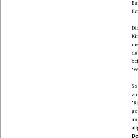
Eu
Be
Di
Ki
me
da
be
"W
So
zu
"R
ge
im
al
De