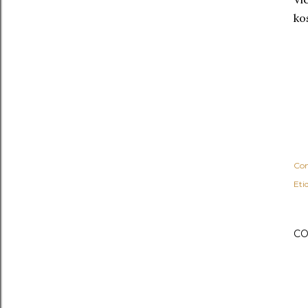
ko
Com
Eti
CO