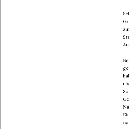
Se
Gr
zu
St
An
Be
ge
ha
üb
So
Ge
Na
Ei
na